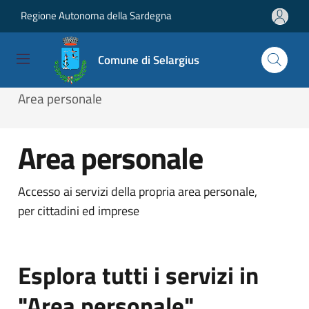
Regione Autonoma della Sardegna
Salta e vai al contenuto
Salta e vai al footer
Comune di Selargius
Home
/
Servizi
/
Servizi online
/
Area personale
Area personale
Accesso ai servizi della propria area personale,
per cittadini ed imprese
Esplora tutti i servizi in
"Area personale"