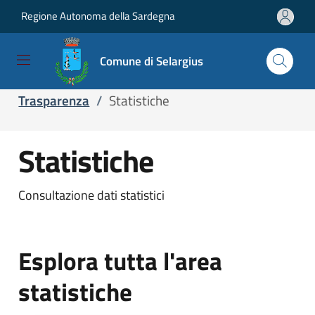
Regione Autonoma della Sardegna
Salta e vai al contenuto
Salta e vai al footer
Comune di Selargius
Home
/
Servizi
/
Servizi online
/
Trasparenza
/
Statistiche
Statistiche
Consultazione dati statistici
Esplora tutta l'area
statistiche