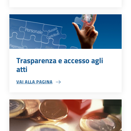
Trasparenza e accesso agli
atti
VAI ALLA PAGINA
TRASPARENZA E ACCESSO AGLI ATTI