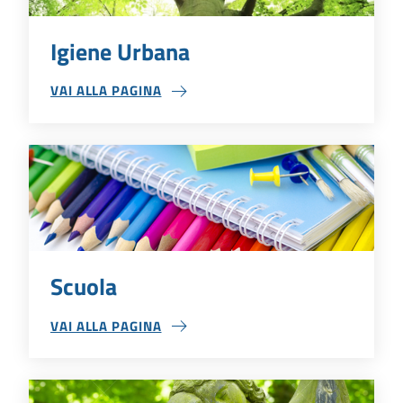
Igiene Urbana
VAI ALLA PAGINA
IGIENE URBANA
Scuola
VAI ALLA PAGINA
SCUOLA