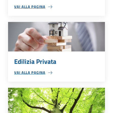
VAI ALLA PAGINA
ALTRE TIPOLOGIE DI ISTANZA
Edilizia Privata
VAI ALLA PAGINA
EDILIZIA PRIVATA