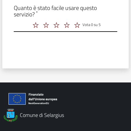
Modulo form_valutazione
Quanto è stato facile usare questo
*
servizio?
Vota 0 su 5
Vota 2 su 5
Vota 3 su 5
Vota 4 su 5
Vota 5 su 5
Vota 6 su 5
Comune di Selargius